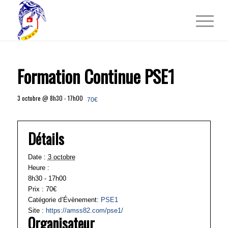
Formation Continue PSE1
3 octobre @ 8h30
-
17h00
70€
Détails
Date :
3 octobre
Heure :
8h30 - 17h00
Prix :
70€
Catégorie d’Évènement:
PSE1
Site :
https://amss82.com/pse1/
Organisateur