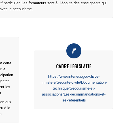
f particulier. Les formateurs sont à l’écoute des enseignants qui
n avec le secourisme.
t cette
CADRE LEGISLATIF
r le
icipation
https://www.interieur.gouv.fr/Le-
 gestes
ministere/Securite-civile/Documentation-
nt les
technique/Secourisme-et-
n.
associations/Les-recommandations-et-
les-referentiels
tion aux
eu à la
n.