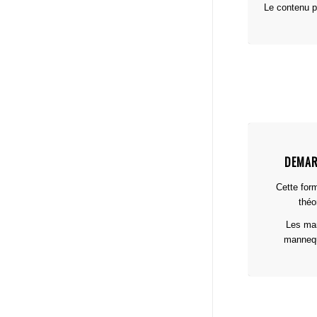
Le contenu p
DEMAR
Cette form
théo
Les man
mannequi