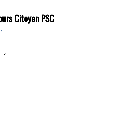
ours Citoyen PSC
5€