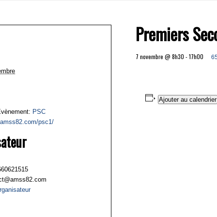
Premiers Sec
7 novembre @ 8h30
-
17h00
6
embre
Ajouter au calendrier
Évènement:
PSC
//amss82.com/psc1/
sateur
660621515
act@amss82.com
Organisateur