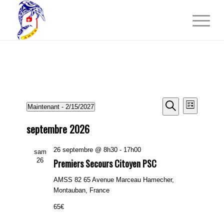
Évènements
Recherche
Navigati
Maintenant
 - 
2/15/2027
Liste
de
et
Recherche
Sélectionnez
vues
septembre 2026
une
navigation
Évèneme
date.
de
26 septembre @ 8h30
-
17h00
sam
vues
26
Premiers Secours Citoyen PSC
Évènements
AMSS 82
65 Avenue Marceau Hamecher,
Montauban, France
65€